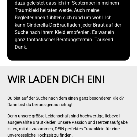
dazu geleistet dass ich im September in meinem 
Traumkleid heiraten werde. Auch meine 
Begleiterinnen fühlten sich rund um wohl. Ich 
kann Cinderella-DerBrautladen jeder Braut auf der 
Suche nach ihrem Kleid empfehlen. Es war ein 
ganz fantastischer Beratungstermin. Tausend 
Dank.
WIR 
LADEN 
DICH 
EIN!
Du 
bist 
auf 
der 
Suche 
nach 
dem 
einen 
ganz 
besonderen 
Kleid? 
Dann 
bist 
du 
bei 
uns 
genau 
richtig!
Denn 
unsere 
größte 
Leidenschaft 
sind 
hochwertige, 
liebevoll 
ausgewählte 
Brautkleider. 
Unsere 
Passion 
und 
Herzensaufgabe 
ist 
es, 
mit 
dir 
zusammen, 
DEIN 
perfektes 
Traumkleid 
für 
eine 
unvergessliche 
Hochzeit 
zu 
finden.